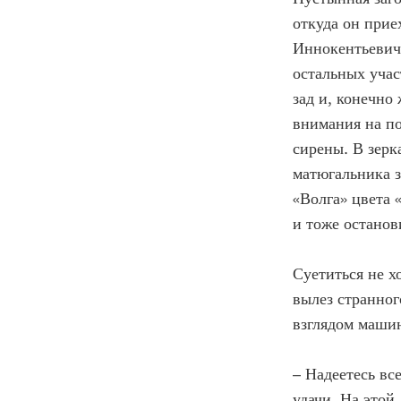
откуда он при
Иннокентьевич 
остальных учас
зад и, конечно
внимания на по
сирены. В зерк
матюгальника з
«Волга» цвета 
и тоже останов
Суетиться не х
вылез странно
взглядом маши
– Надеетесь вс
удачи. На этой