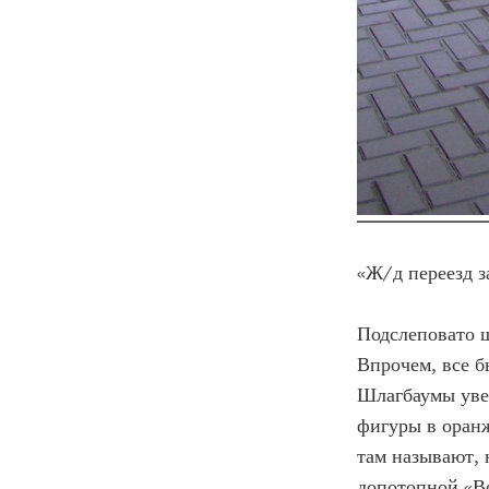
«Ж/д переезд з
Подслеповато щ
Впрочем, все б
Шлагбаумы уве
фигуры в оранж
там называют, 
допотопной «Во