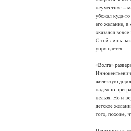
неуместное – мо
убежал куда-то 
его желание, в
оказался вовсе
С той лишь раз
упрощается.
«Волга» развер
Иннокентьевич
железную дорог
надежно прегра
нельзя. Но и ве
детское желани
того, похоже, 
Пустынная заго