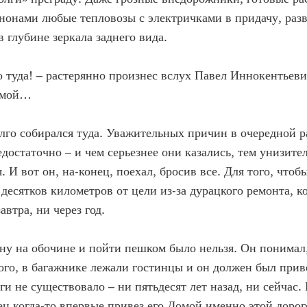
нонами любые тепловозы с электричками в придачу, раз
в глубине зеркала заднего вида.
 туда! – растерянно произнес вслух Павел Иннокентьеви
омой…
го собирался туда. Уважительных причин в очередной ра
едостаточно – и чем серьезнее они казались, тем унизите
. И вот он, на-конец, поехал, бросив все. Для того, чтоб
е десятков километров от цели из-за дурацкого ремонта, к
автра, ни через год.
у на обочине и пойти пешком было нельзя. Он понимал,
ого, в багажнике лежали гостинцы и он должен был прив
ги не существовало – ни пятьдесят лет назад, ни сейчас.
ец когда-то впервые привез его Домой именно этой дорог