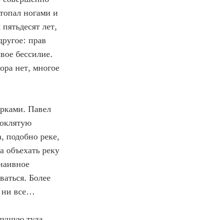
атопал ногами и
 пятьдесят лет,
другое: прав
свое бессилие.
ора нет, многое
урками. Павел
роклятую
, подобно реке,
а объехать реку
 наивное
ваться. Более
и ни все…
дущую туда,