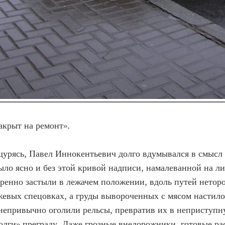
акрыт на ремонт».
урясь, Павел Иннокентьевич долго вдумывался в смысл
ыло ясно и без этой кривой надписи, намалеванной на л
ренно застыли в лежачем положении, вдоль путей нетор
евых спецовках, а груды вывороченных с мясом настило
непривычно оголили рельсы, превратив их в неприступн
лги» преграду. Даже грозные внедорожники, готовые ра