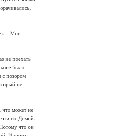
ворачивались,
ч. – Мне
з не поехать
льнее было
ы с позором
оторый не
 что может не
езти их Домой.
 Потому что он
ой. И никто