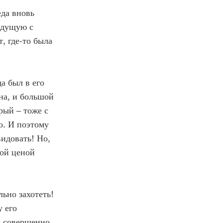
еда вновь
редущую с
, где-то была
а был в его
на, и большой
рый – тоже с
о. И поэтому
видовать! Но,
бой ценой
льно захотеть!
у его
о совершенно