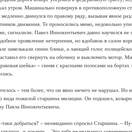
ехал утром. Машинально повернув в противоположную ст
медленно двинулся по правому ряду, вызывая явное раз
тников движения. Те проносились мимо, недовольно упи
 же, сигналили. Павел Иннокентьевич давно научился не
добное проявление нетерпения, но вдобавок в салон вор
але замелькали синие блики, а лающий голос полицейско
аставил его свернуть на обочину и выключить мотор. М
«раковая шейка» – синяя с красными полосами на бортах 
илась.
отелось – тем более, что он явно ничего не нарушал. Но 
го вида пожилой старшина милиции. Он подошел, козырн
ну Павла Иннокентьевича.
е-таки добраться? – неожиданно спросил Старшина. – Ну
, глядишь, и доедете… Это тебе не мыльница современная