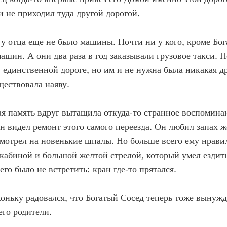
и не приходил туда другой дорогой.
 у отца еще не было машины. Почти ни у кого, кроме Бог
машин. А они два раза в год заказывали грузовое такси. 
, единственной дороге, но им и не нужна была никакая д
ществовала наяву.
ая память вдруг вытащила откуда-то странное воспоминан
н видел ремонт этого самого переезда. Он любил запах 
смотрел на новенькие шпалы. Но больше всего ему нрав
 кабиной и большой желтой стрелой, который умел ездить
его было не встретить: кран где-то прятался.
оньку радовался, что Богатый Сосед теперь тоже вынужд
его родители.