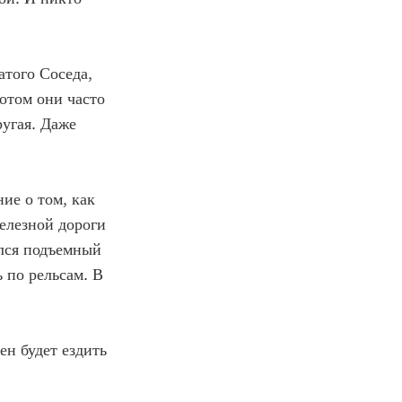
атого Соседа,
Потом они часто
ругая. Даже
ие о том, как
железной дороги
ился подъемный
 по рельсам. В
ен будет ездить