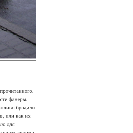
 прочитанного.
исте фанеры.
опливо бродили
в, или как их
ую для
спугать своими