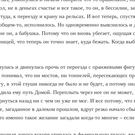
л, не в деньгах счастье и все такое, то он, в бессилии, з
туда, к переезду и крану на рельсах. И вот теперь, спустя
 общем-то, исполнилось. Но одновременно выяснилось и 
 не он, а бабушка. Потому что он вновь убегает, ощущая 
ницей, что теперь он точно знает, куда бежать. Когда выб
нулась и двинулась прочь от переезда с оранжевыми фиг
 понимал, что ни мостов, ни тоннелей, пересекающих п
у, в этой глуши никогда не было и не будет, а потому она
дила ему путь Домой. Переплыть через нее он не может, 
рнуться назад ни с чем он уже не мог. И все потому, что
е, загаданное в далеком прошлом, вдруг резко начало сбы
что именно такое желание загадали когда-то многие – есл
родная дорога вскоре уперлась в федеральную трассу, ве