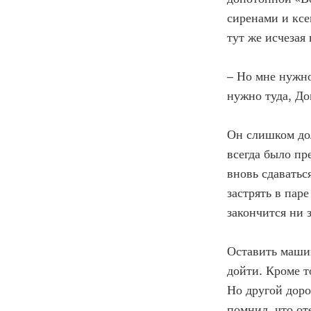
сиренами и ксе
тут же исчезая 
– Но мне нужно
нужно туда, Д
Он слишком дол
всегда было пр
вновь сдаваться
застрять в пар
закончится ни з
Оставить машин
дойти. Кроме т
Но другой доро
помнил, что от