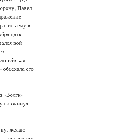
орону, Павел
дражение
рались ему в
 обращать
вался вой
го
илицейская
– объехала его
из «Волги»
ул и окинул
-ну, желаю
 – не сдохнет.