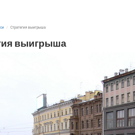
иси
Стратегия выигрыша
гия выигрыша