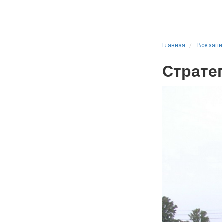
Главная
Все зап
Страте