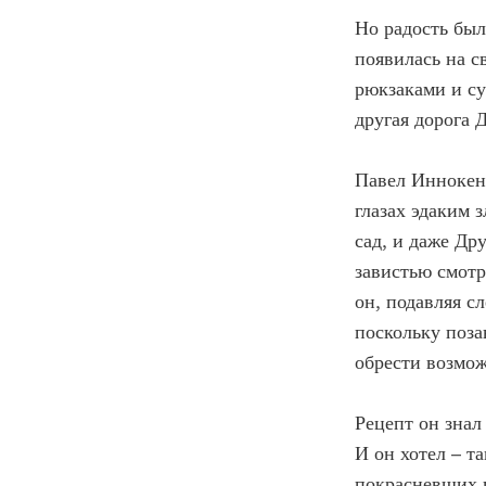
Но радость был
появилась на с
рюкзаками и су
другая дорога 
Павел Иннокент
глазах эдаким 
сад, и даже Др
завистью смотр
он, подавляя с
поскольку поза
обрести возмож
Рецепт он знал
И он хотел – та
покрасневших г