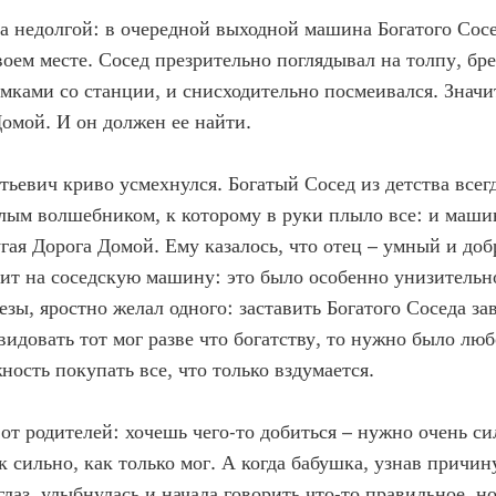
а недолгой: в очередной выходной машина Богатого Сос
воем месте. Сосед презрительно поглядывал на толпу, б
мками со станции, и снисходительно посмеивался. Значит
Домой. И он должен ее найти.
ьевич криво усмехнулся. Богатый Сосед из детства всегд
злым волшебником, к которому в руки плыло все: и маши
угая Дорога Домой. Ему казалось, что отец – умный и доб
ит на соседскую машину: это было особенно унизительн
лезы, яростно желал одного: заставить Богатого Соседа за
видовать тот мог разве что богатству, то нужно было лю
ность покупать все, что только вздумается.
 от родителей: хочешь чего-то добиться – нужно очень си
к сильно, как только мог. А когда бабушка, узнав причин
лаз, улыбнулась и начала говорить что-то правильное, н